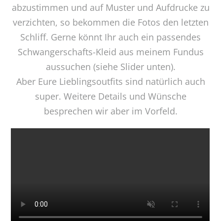
abzustimmen und auf Muster und Aufdrucke zu
verzichten, so bekommen die Fotos den letzten
Schliff. Gerne könnt Ihr auch ein passendes
Schwangerschafts-Kleid aus meinem Fundus
aussuchen (siehe Slider unten).
Aber Eure Lieblingsoutfits sind natürlich auch
super. Weitere Details und Wünsche
besprechen wir aber im Vorfeld.