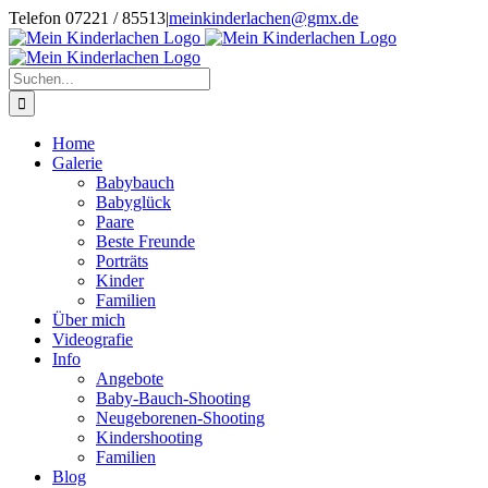
Zum
Telefon 07221 / 85513
|
meinkinderlachen@gmx.de
Inhalt
Facebook
Instagram
springen
Suche
nach:
Home
Galerie
Babybauch
Babyglück
Paare
Beste Freunde
Porträts
Kinder
Familien
Über mich
Videografie
Info
Angebote
Baby-Bauch-Shooting
Neugeborenen-Shooting
Kindershooting
Familien
Blog