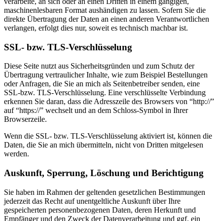
verarbeite, an sich oder an einen Dritten in einem gängigen,
maschinenlesbaren Format aushändigen zu lassen. Sofern Sie die
direkte Übertragung der Daten an einen anderen Verantwortlichen
verlangen, erfolgt dies nur, soweit es technisch machbar ist.
SSL- bzw. TLS-Verschlüsselung
Diese Seite nutzt aus Sicherheitsgründen und zum Schutz der
Übertragung vertraulicher Inhalte, wie zum Beispiel Bestellungen
oder Anfragen, die Sie an mich als Seitenbetreiber senden, eine
SSL-bzw. TLS-Verschlüsselung. Eine verschlüsselte Verbindung
erkennen Sie daran, dass die Adresszeile des Browsers von “http://”
auf “https://” wechselt und an dem Schloss-Symbol in Ihrer
Browserzeile.
Wenn die SSL- bzw. TLS-Verschlüsselung aktiviert ist, können die
Daten, die Sie an mich übermitteln, nicht von Dritten mitgelesen
werden.
Auskunft, Sperrung, Löschung und Berichtigung
Sie haben im Rahmen der geltenden gesetzlichen Bestimmungen
jederzeit das Recht auf unentgeltliche Auskunft über Ihre
gespeicherten personenbezogenen Daten, deren Herkunft und
Empfänger und den Zweck der Datenverarbeitung und ggf. ein