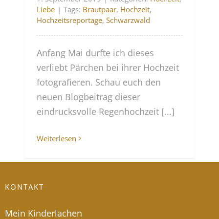
Liebe
|
Tags:
Brautpaar
,
Hochzeit
,
Hochzeitsreportage
,
Schwarzwald
Anfang Mai durfte ich dieses
verliebt Pärchen bei ihrer Hochzeit
fotografieren. Schau euch den
neuen Blogbeitrag dieser
eindrucksvolle Regenhochzeit [...]
Weiterlesen
KONTAKT
Mein Kinderlachen