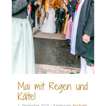
e!
Mai mit Regen und
Kälte!
1. September 2019
|
Kategorien:
Hochzeit
,