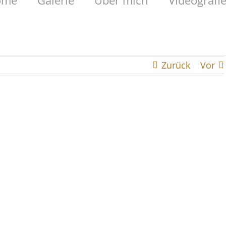
ome
Galerie
Über mich
Videografi
Zurück
Vor