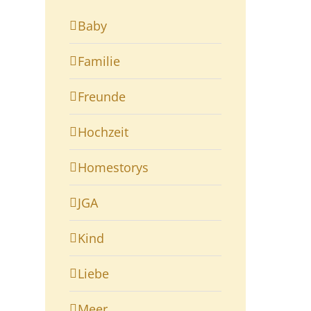
Baby
Familie
Freunde
Hochzeit
Homestorys
JGA
Kind
Liebe
Meer