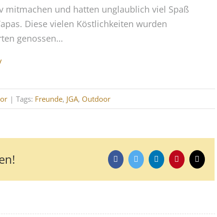
tiv mitmachen und hatten unglaublich viel Spaß
apas. Diese vielen Köstlichkeiten wurden
arten genossen…
/
or
|
Tags:
Freunde
,
JGA
,
Outdoor
en!
Facebook
Twitter
LinkedIn
Pinterest
E-
Mail