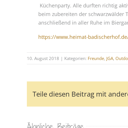
Küchenparty. Alle durften richtig ak
beim zubereiten der schwarzwälder T
anschließend in aller Ruhe im Bierg
https://www.heimat-badischerhof.de
10. August 2018
|
Kategorien:
Freunde
,
JGA
,
Outdo
Teile diesen Beitrag mit ander
Ähnliche Beiträge