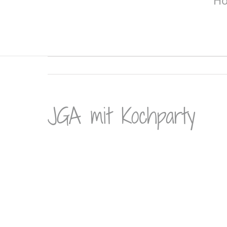
H
JGA mit Kochparty
Zeige
grösseres
Bild