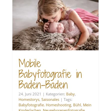
in
Mobile
Babyfotografie in
Baden-Baden
24. Juni 2021
|
Kategorien:
Baby
,
Homestorys
,
Saisonales
|
Tags:
Babyfotografie. Homeshooting
,
Bühl
,
Mein
Kinderlachen
,
Neugeborenenfotografie