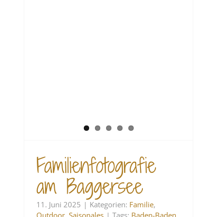
Familienfotografie
am Baggersee
11. Juni 2025
|
Kategorien:
Familie
,
Outdoor
,
Saisonales
|
Tags:
Baden-Baden