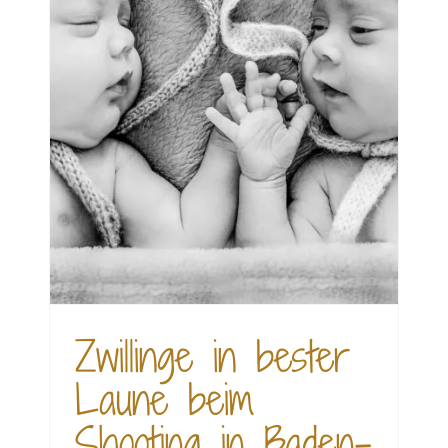
ne
n-
Zwillinge in bester
Laune beim
Shooting in Baden-