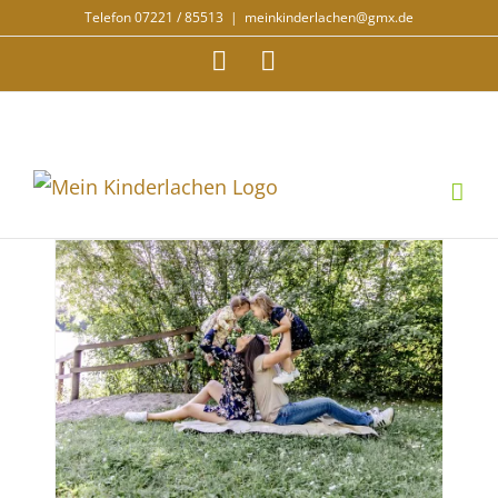
Zum
Telefon 07221 / 85513
|
meinkinderlachen@gmx.de
Inhalt
Facebook
Instagram
springen