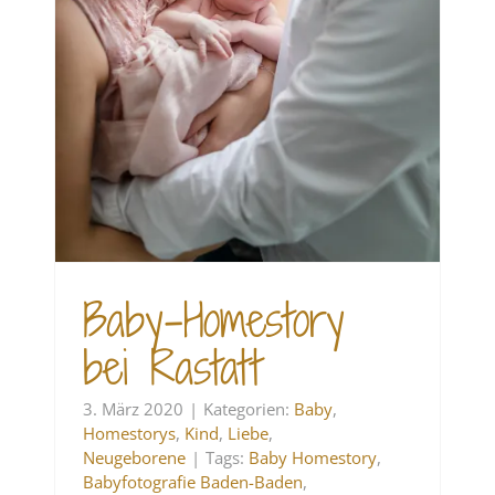
Baby-Homestory
bei Rastatt
3. März 2020
|
Kategorien:
Baby
,
Homestorys
,
Kind
,
Liebe
,
Neugeborene
|
Tags:
Baby Homestory
,
Babyfotografie Baden-Baden
,