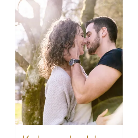
t
ie
n