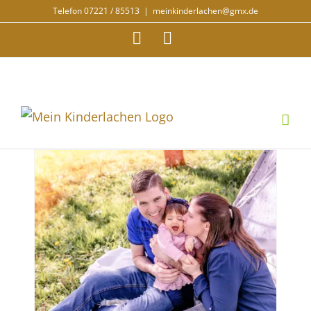
Zum
Telefon 07221 / 85513
|
meinkinderlachen@gmx.de
Inhalt
Facebook
Instagram
springen