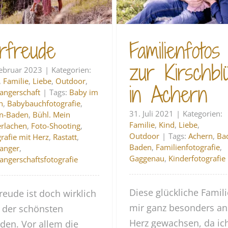
rfreude
Familienfotos
zur Kirschbl
Februar 2023
|
Kategorien:
,
Familie
,
Liebe
,
Outdoor
,
in Achern
angerschaft
|
Tags:
Baby im
h
,
Babybauchfotografie
,
31. Juli 2021
|
Kategorien:
n-Baden
,
Bühl. Mein
Familie
,
Kind
,
Liebe
,
erlachen
,
Foto-Shooting
,
Outdoor
|
Tags:
Achern
,
Ba
rafie mit Herz
,
Rastatt
,
Baden
,
Familienfotografie
,
anger
,
Gaggenau
,
Kinderfotografie
ngerschaftsfotografie
Diese glückliche Famili
reude ist doch wirklich
mir ganz besonders an
 der schönsten
Herz gewachsen, da ich
den. Vor allem die