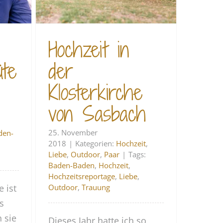
Hochzeit in
üte
der
Klosterkirche
von Sasbach
25. November
den-
2018
|
Kategorien:
Hochzeit
,
Liebe
,
Outdoor
,
Paar
|
Tags:
Baden-Baden
,
Hochzeit
,
Hochzeitsreportage
,
Liebe
,
e ist
Outdoor
,
Trauung
s
 sie
Dieses Jahr hatte ich so