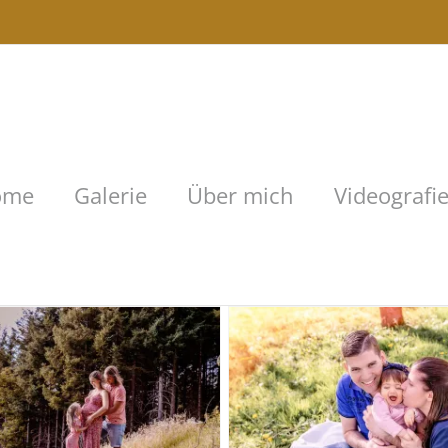
ome
Galerie
Über mich
Videografi
Familienfotos zur
Hochzeit in d
Kirschblüte in
Klosterkirche 
Achern
Sasbach