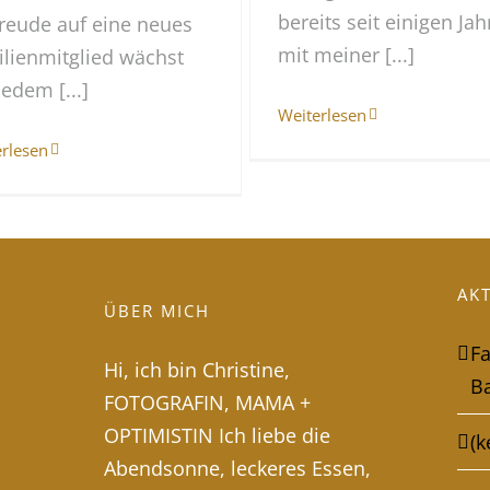
bereits seit einigen Ja
reude auf eine neues
mit meiner [...]
lienmitglied wächst
jedem [...]
Weiterlesen
erlesen
AK
ÜBER MICH
F
Hi, ich bin Christine,
B
FOTOGRAFIN, MAMA +
OPTIMISTIN Ich liebe die
(k
Abendsonne, leckeres Essen,