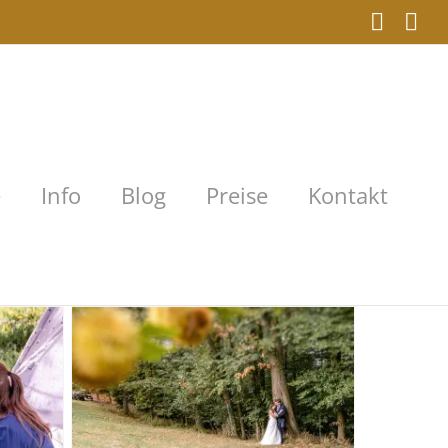
Faceb
In
e
Info
Blog
Preise
Kontakt
er
von