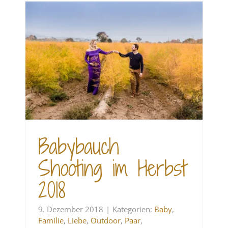
m
Babybauch
Shooting im Herbst
2018
9. Dezember 2018
|
Kategorien:
Baby
,
Familie
,
Liebe
,
Outdoor
,
Paar
,