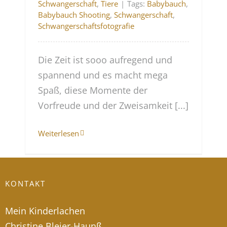
Schwangerschaft
,
Tiere
|
Tags:
Babybauch
,
Babybauch Shooting
,
Schwangerschaft
,
Schwangerschaftsfotografie
Die Zeit ist sooo aufregend und
spannend und es macht mega
Spaß, diese Momente der
Vorfreude und der Zweisamkeit [...]
Weiterlesen
KONTAKT
Mein Kinderlachen
Christine Bleier-Haunß