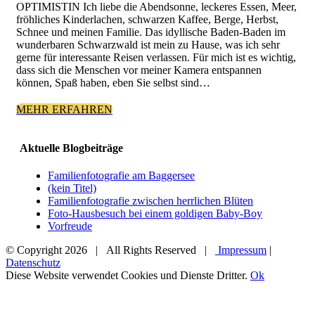
OPTIMISTIN Ich liebe die Abendsonne, leckeres Essen, Meer,
fröhliches Kinderlachen, schwarzen Kaffee, Berge, Herbst,
Schnee und meinen Familie. Das idyllische Baden-Baden im
wunderbaren Schwarzwald ist mein zu Hause, was ich sehr
gerne für interessante Reisen verlassen. Für mich ist es wichtig,
dass sich die Menschen vor meiner Kamera entspannen
können, Spaß haben, eben Sie selbst sind…
MEHR ERFAHREN
Aktuelle Blogbeiträge
Familienfotografie am Baggersee
(kein Titel)
Familienfotografie zwischen herrlichen Blüten
Foto-Hausbesuch bei einem goldigen Baby-Boy
Vorfreude
© Copyright
2026 | All Rights Reserved |
Impressum
|
Datenschutz
Facebook
Instagram
Diese Website verwendet Cookies und Dienste Dritter.
Ok
Nach
oben