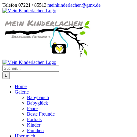
Zum
Telefon 07221 / 85513
|
meinkinderlachen@gmx.de
Inhalt
Facebook
Instagram
springen
Suche
nach:
Home
Galerie
Babybauch
Babyglück
Paare
Beste Freunde
Porträts
Kinder
Familien
Über mich