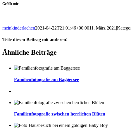
Gefällt mir:
meinkinderlachen
2021-04-22T21:01:46+00:00
11. März 2021
|
Katego
Teile diesen Beitrag mit anderen!
Facebook
Twitter
LinkedIn
Pinterest
E-
Ähnliche Beiträge
Mail
Familienfotografie am Baggersee
Familienfotografie zwischen herrlichen Blüten